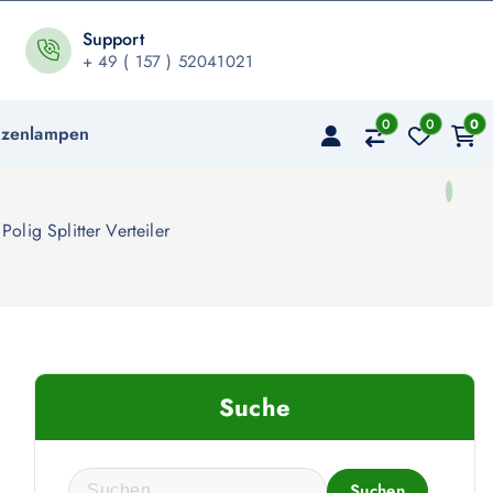
Support
+ 49 ( 157 ) 52041021
0
0
0
nzenlampen
lig Splitter Verteiler
Suche
S