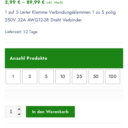
2,99
€
–
89,99
€
inkl. MwSt.
1 auf 5 Leiter Klemme Verbindungsklemmen 1 zu 5 polig
250V 32A AWG12-28 Draht Verbinder
Lieferzeit:
1-2 Tage
Anzahl Produkte
1
3
5
10
25
50
100
NV-F 15 Abzweigklemmen 5 Polig Splitter Verteiler Menge
In den Warenkorb