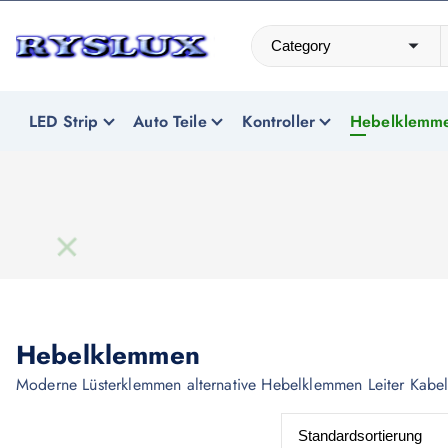
Z
u
m
LED Beleuchtung
I
n
LED Strip
Auto Teile
Kontroller
Hebelklemm
h
a
l
t
s
p
r
i
Hebelklemmen
n
Moderne Lüsterklemmen alternative Hebelklemmen Leiter Kab
g
e
n