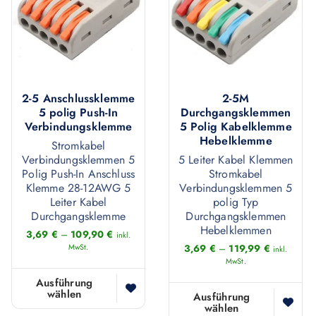
d
u
o
n
u
f
d
t
k
.
u
e
t
D
k
n
w
i
t
a
2-5 Anschlussklemme
2-5M
e
e
w
u
5 polig Push-In
Durchgangsklemmen
i
O
Verbindungsklemme
5 Polig Kabelklemme
e
f
s
Hebelklemme
p
Stromkabel
i
.
t
Verbindungsklemmen 5
5 Leiter Kabel Klemmen
t
s
D
Polig Push-In Anschluss
Stromkabel
m
i
t
i
Klemme 28-12AWG 5
Verbindungsklemmen 5
e
o
Leiter Kabel
polig Typ
m
e
h
Durchgangsklemme
Durchgangsklemmen
n
e
O
Hebelklemmen
r
3,69
€
–
109,90
€
e
inkl.
h
p
MwSt.
3,69
€
–
119,99
€
inkl.
e
n
r
MwSt.
t
r
k
e
i
Ausführung
e
ö
wählen
D
Ausführung
r
o
wählen
V
D
n