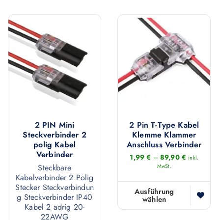
2 PIN Mini
2 Pin T-Type Kabel
Steckverbinder 2
Klemme Klammer
polig Kabel
Anschluss Verbinder
Verbinder
1,99
€
–
89,90
€
inkl.
Steckbare
MwSt.
Kabelverbinder 2 Polig
Stecker Steckverbindun
Ausführung
g Steckverbinder IP40
wählen
D
Kabel 2 adrig 20-
i
22AWG