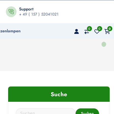
Support
+ 49 ( 157 ) 52041021
0
0
0
nzenlampen
Suche
S