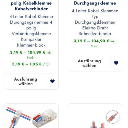
t
polig Kabelklemme
Durchgangsklemme
w
u
.
Kabelverbinder
w
4 Leiter Kabel Klemmen
e
f
D
4-Leiter Kabel Klemme
Typ
e
i
.
Durchgangsklemme 4
Durchgangsklemmen
i
i
s
D
polig
Elektro Draht
e
s
Verbindungsklemme
Schnellverbinder
t
i
O
Kompakter
t
3,19
€
–
104,90
€
m
inkl.
e
Klemmenblock
p
MwSt.
m
e
O
3,19
€
–
104,99
€
inkl.
t
e
h
p
MwSt.
Ausführung
i
h
3,19
€
–
1,05
€
/
St.
r
t
wählen
D
o
r
e
i
i
n
e
Ausführung
r
o
e
wählen
D
e
r
e
n
s
i
n
e
V
e
e
e
k
V
a
n
s
s
ö
a
r
k
P
e
n
r
i
ö
r
s
n
i
a
n