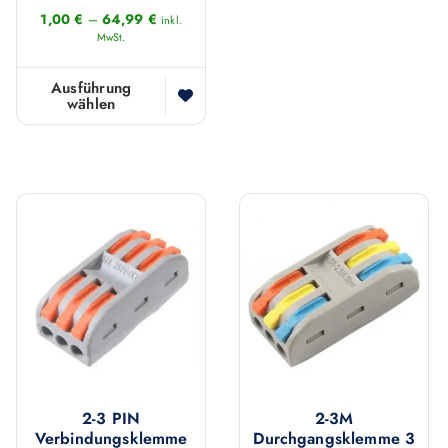
e
1,00
€
–
64,99
€
inkl.
MwSt.
s
e
Ausführung
s
wählen
D
P
i
r
e
o
s
d
e
u
s
k
P
t
r
w
o
e
d
i
u
s
k
2-3 PIN
2-3M
t
t
Verbindungsklemme
Durchgangsklemme 3
m