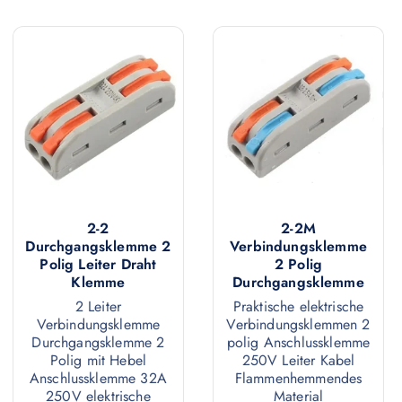
s
e
e
s
s
e
P
s
r
P
o
r
d
o
u
d
k
u
t
2-2
2-2M
k
Durchgangsklemme 2
Verbindungsklemme
w
t
Polig Leiter Draht
2 Polig
e
Klemme
Durchgangsklemme
w
i
2 Leiter
Praktische elektrische
e
s
Verbindungsklemme
Verbindungsklemmen 2
i
Durchgangsklemme 2
polig Anschlussklemme
t
s
Polig mit Hebel
250V Leiter Kabel
m
Anschlussklemme 32A
Flammenhemmendes
t
e
250V elektrische
Material