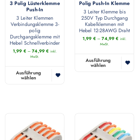
3 Polig Lüsterklemme
Polig Push-In Klemme
w
e
Push-In
3 Leiter Klemme bis
e
h
3 Leiter Klemmen
250V Typ Durchgang
i
Verbindungsklemme 3-
Kabelklemmen mit
r
s
polig
Hebel 12-28AWG Draht
e
Durchgangsklemme mit
t
1,99
€
–
74,99
€
inkl.
r
Hebel Schnellverbinder
MwSt.
m
e
1,99
€
–
74,99
€
inkl.
e
MwSt.
V
Ausführung
h
wählen
D
a
r
Ausführung
i
r
wählen
D
e
e
i
i
r
s
a
e
e
e
n
s
V
s
t
e
a
P
e
s
r
r
n
P
i
o
a
r
a