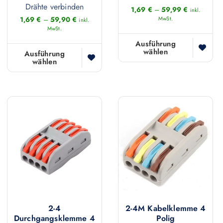
m
Drähte verbinden
h
1,69
€
–
59,99
€
inkl.
e
1,69
€
–
59,90
€
MwSt.
r
inkl.
h
MwSt.
e
r
Ausführung
r
wählen
D
Ausführung
e
e
wählen
D
i
r
V
i
e
e
a
e
s
V
r
s
e
a
i
e
s
r
a
s
P
i
n
P
r
a
t
r
o
n
e
o
d
t
n
d
u
e
a
u
k
n
2-4
2-4M Kabelklemme 4
u
k
t
a
Durchgangsklemme 4
Polig
f