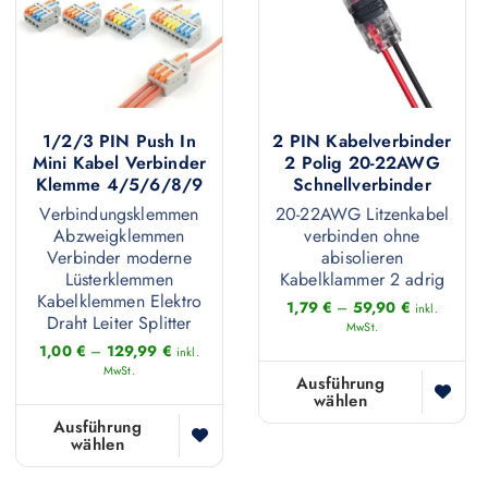
1/2/3 PIN Push In
2 PIN Kabelverbinder
Mini Kabel Verbinder
2 Polig 20-22AWG
Klemme 4/5/6/8/9
Schnellverbinder
Verbindungsklemmen
20-22AWG Litzenkabel
Abzweigklemmen
verbinden ohne
Verbinder moderne
abisolieren
Lüsterklemmen
Kabelklammer 2 adrig
Kabelklemmen Elektro
1,79
€
–
59,90
€
inkl.
Draht Leiter Splitter
MwSt.
1,00
€
–
129,99
€
inkl.
MwSt.
Ausführung
wählen
D
Ausführung
i
wählen
D
e
i