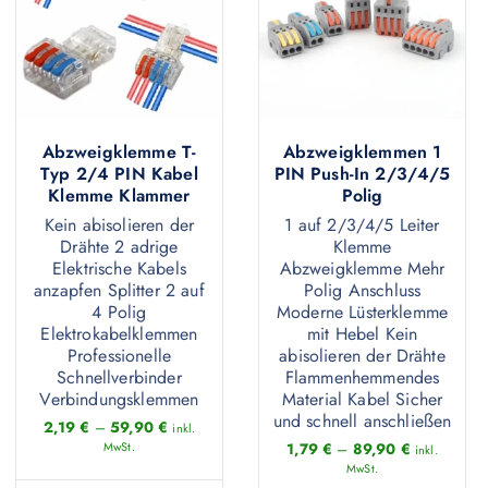
o
P
e
a
n
n
d
r
n
n
t
e
u
o
a
t
e
n
k
d
u
e
n
a
t
u
f
n
a
u
w
Abzweigklemme T-
Abzweigklemmen 1
k
d
a
u
f
Typ 2/4 PIN Kabel
PIN Push-In 2/3/4/5
e
t
e
u
Klemme Klammer
Polig
f
d
i
w
r
f
Kein abisolieren der
1 auf 2/3/4/5 Leiter
.
e
s
Drähte 2 adrige
Klemme
e
P
.
D
r
t
Elektrische Kabels
Abzweigklemme Mehr
i
r
D
i
anzapfen Splitter 2 auf
Polig Anschluss
P
m
s
o
i
4 Polig
Moderne Lüsterklemme
e
r
e
Elektrokabelklemmen
mit Hebel Kein
t
d
e
O
o
h
Professionelle
abisolieren der Drähte
m
u
O
Schnellverbinder
Flammenhemmendes
p
d
r
e
k
Verbindungsklemmen
Material Kabel Sicher
p
t
u
e
und schnell anschließen
h
t
2,19
€
–
59,90
€
t
inkl.
i
k
r
MwSt.
1,79
€
–
89,90
€
r
s
inkl.
i
o
t
e
MwSt.
e
e
o