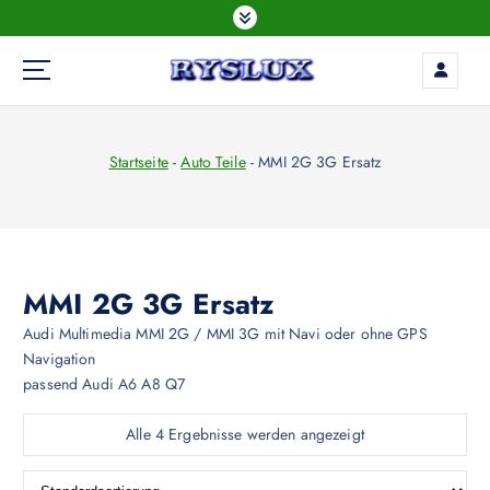
Z
u
m
I
LED Beleuchtung
n
h
Startseite
-
Auto Teile
-
MMI 2G 3G Ersatz
a
l
t
s
p
r
MMI 2G 3G Ersatz
i
Audi Multimedia MMI 2G / MMI 3G mit Navi oder ohne GPS
n
Navigation
g
passend Audi A6 A8 Q7
e
n
Alle 4 Ergebnisse werden angezeigt