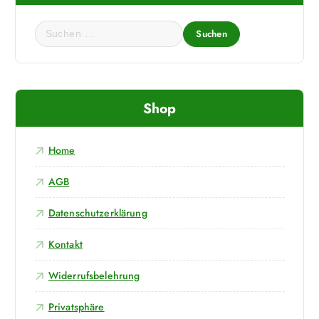
S
u
c
h
e
Shop
n
n
a
Home
c
h
AGB
:
Datenschutzerklärung
Kontakt
Widerrufsbelehrung
Privatsphäre