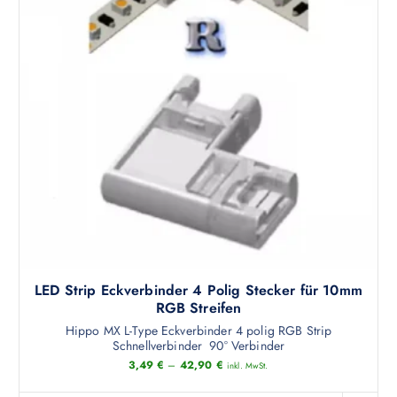
r
u
o
f
d
.
u
D
k
i
t
e
w
O
e
p
i
t
s
i
t
o
m
n
e
e
h
n
LED Strip Eckverbinder 4 Polig Stecker für 10mm
r
k
RGB Streifen
e
ö
Hippo MX L-Type Eckverbinder 4 polig RGB Strip
r
n
Schnellverbinder 90° Verbinder
e
n
3,49
€
–
42,90
€
inkl. MwSt.
V
e
a