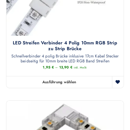
i
s
t
m
e
h
LED Streifen Verbinder 4 Polig 10mm RGB Strip
r
zu Strip Brücke
e
Schnellverbinder 4 polig Brücke inklusive 17cm Kabel Stecker
r
beidseitig für 10mm breite LED RGB Band Streifen
e
1,95
€
–
13,90
€
inkl. MwSt.
V
a
Ausführung wählen
r
D
i
i
a
e
n
s
t
e
e
s
n
P
a