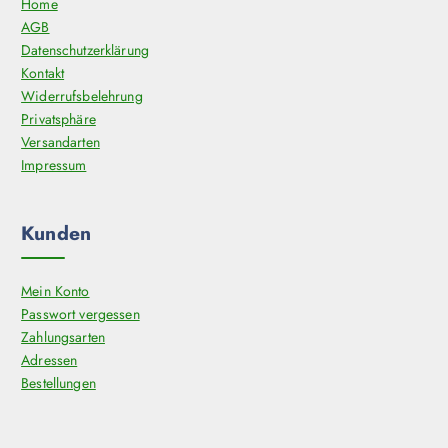
o
Home
d
AGB
u
Datenschutzerklärung
k
Kontakt
t
Widerrufsbelehrung
s
Privatsphäre
e
Versandarten
i
Impressum
t
e
Kunden
g
e
w
Mein Konto
ä
Passwort vergessen
h
Zahlungsarten
l
Adressen
t
Bestellungen
w
e
r