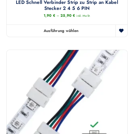
LED Schnell Verbinder Strip zu Strip an Kabel
Stecker 2 4 5 6 PIN
1,90
€
–
25,90
€
inkl. MwSt.
Ausführung wählen
D
i
e
s
e
s
P
r
o
d
u
k
t
w
e