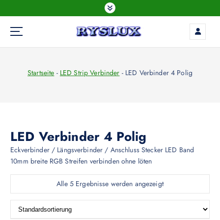
Z
u
m
I
LED Beleuchtung
n
h
Startseite
-
LED Strip Verbinder
-
LED Verbinder 4 Polig
a
l
t
s
p
r
LED Verbinder 4 Polig
i
Eckverbinder / Längsverbinder / Anschluss Stecker LED Band
n
10mm breite RGB Streifen verbinden ohne löten
g
e
Alle 5 Ergebnisse werden angezeigt
n