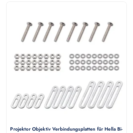
e
i
t
e
g
e
w
ä
h
l
t
w
e
r
d
e
n
Projektor Objektiv Verbindungsplatten für Hella Bi-