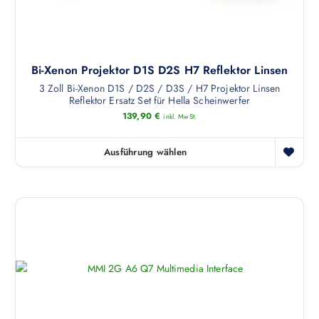
€
Bi-Xenon Projektor D1S D2S H7 Reflektor Linsen
3 Zoll Bi-Xenon D1S / D2S / D3S / H7 Projektor Linsen
Reflektor Ersatz Set für Hella Scheinwerfer
139,90
€
inkl. MwSt.
Ausführung wählen
D
i
e
s
e
s
P
r
o
d