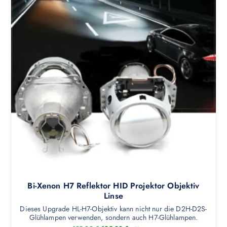
e
i
r
s
P
i
r
s
e
t
i
:
s
1
w
2
a
9
r
,
:
0
1
0
3
9
€
,
.
0
0
€
Bi-Xenon H7 Reflektor HID Projektor Objektiv
Linse
Dieses Upgrade HL-H7-Objektiv kann nicht nur die D2H-D2S-
Glühlampen verwenden, sondern auch H7-Glühlampen.