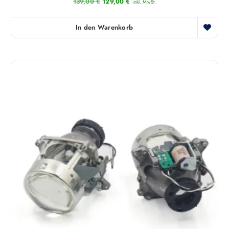
U
A
139,00
€
129,00
€
inkl. MwSt.
r
k
s
t
p
u
In den Warenkorb
r
e
ü
l
n
l
g
e
l
r
i
P
c
r
h
e
e
i
r
s
P
i
r
s
e
t
i
:
s
1
w
2
a
9
r
,
:
0
1
0
3
9
€
,
.
0
0