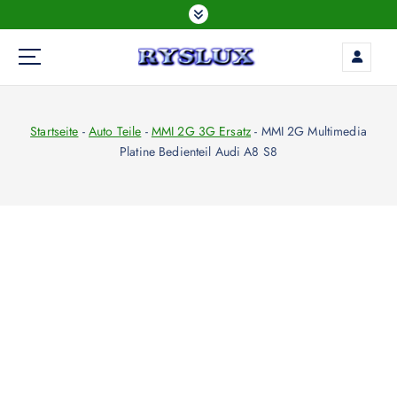
Z
u
m
I
LED Beleuchtung
n
h
Startseite
-
Auto Teile
-
MMI 2G 3G Ersatz
-
MMI 2G Multimedia
a
Platine Bedienteil Audi A8 S8
l
t
s
p
r
i
n
g
e
n