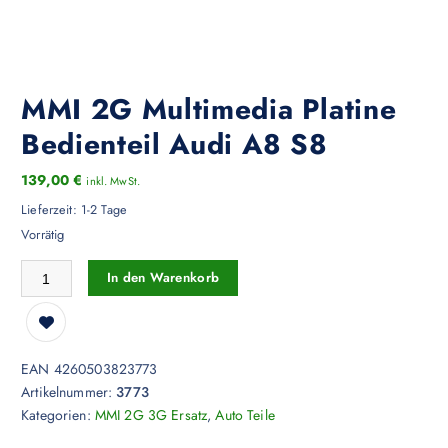
MMI 2G Multimedia Platine
Bedienteil Audi A8 S8
139,00
€
inkl. MwSt.
Lieferzeit:
1-2 Tage
Vorrätig
MMI 2G Multimedia Platine Bedienteil Audi A8 S8 Menge
In den Warenkorb
EAN 4260503823773
Artikelnummer:
3773
Kategorien:
MMI 2G 3G Ersatz
,
Auto Teile