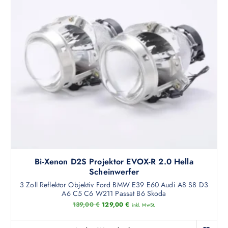
Bi-Xenon D2S Projektor EVOX-R 2.0 Hella
Scheinwerfer
3 Zoll Reflektor Objektiv Ford BMW E39 E60 Audi A8 S8 D3
A6 C5 C6 W211 Passat B6 Skoda
U
A
139,00
€
129,00
€
inkl. MwSt.
r
k
s
t
p
u