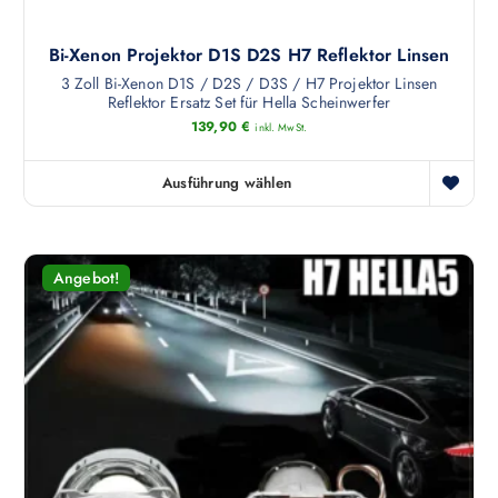
Bi-Xenon Projektor D1S D2S H7 Reflektor Linsen
3 Zoll Bi-Xenon D1S / D2S / D3S / H7 Projektor Linsen
Reflektor Ersatz Set für Hella Scheinwerfer
139,90
€
inkl. MwSt.
Ausführung wählen
D
i
e
s
Angebot!
e
s
P
r
o
d
u
k