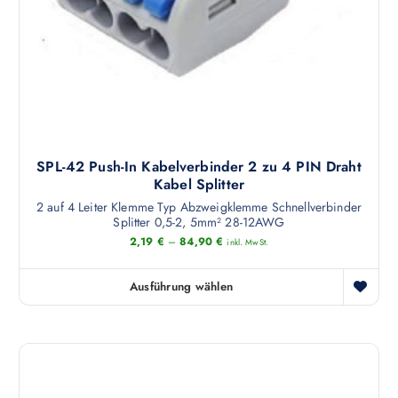
w
e
i
s
t
m
e
h
SPL-42 Push-In Kabelverbinder 2 zu 4 PIN Draht
r
Kabel Splitter
e
2 auf 4 Leiter Klemme Typ Abzweigklemme Schnellverbinder
r
Splitter 0,5-2, 5mm² 28-12AWG
e
2,19
€
–
84,90
€
inkl. MwSt.
V
a
Ausführung wählen
r
D
i
i
a
e
n
s
t
e
e
s