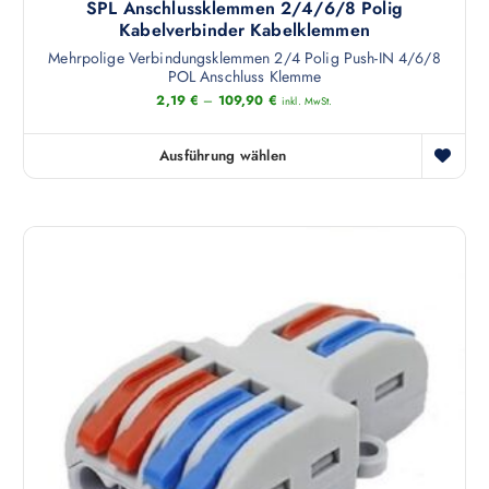
SPL Anschlussklemmen 2/4/6/8 Polig
Kabelverbinder Kabelklemmen
Mehrpolige Verbindungsklemmen 2/4 Polig Push-IN 4/6/8
POL Anschluss Klemme
2,19
€
–
109,90
€
inkl. MwSt.
Ausführung wählen
D
i
e
s
e
s
P
r
o
d
u
k
t