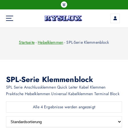
Z
u
m
I
LED Beleuchtung
n
h
Startseite
-
Hebelklemmen
-
SPL-Serie Klemmenblock
a
l
t
s
p
r
SPL-Serie Klemmenblock
i
SPL Serie Anschlussklemmen Quick Leiter Kabel Klemmen
n
Praktische Hebelklemmen Universal Kabelklemmen Terminal Block
g
e
Alle 4 Ergebnisse werden angezeigt
n