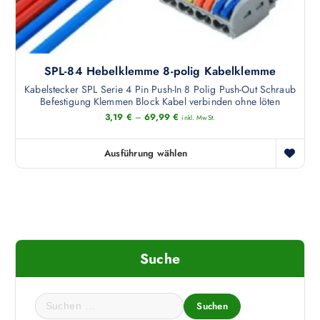
i
t
e
o
m
g
n
e
e
e
h
w
n
SPL-84 Hebelklemme 8-polig Kabelklemme
r
ä
k
e
Kabelstecker SPL Serie 4 Pin Push-In 8 Polig Push-Out Schraub
h
ö
Befestigung Klemmen Block Kabel verbinden ohne löten
r
l
n
3,19
€
–
69,99
€
inkl. MwSt.
e
t
n
V
w
e
a
Ausführung wählen
e
D
n
r
r
i
a
i
d
e
u
a
e
s
f
n
n
e
d
t
s
e
e
Suche
P
r
n
r
P
a
o
r
S
u
d
o
u
f