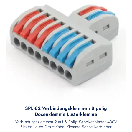
n
P
a
r
u
o
f
d
.
u
D
k
i
t
e
w
O
e
p
i
t
s
i
t
o
m
n
e
e
h
n
SPL-82 Verbindungsklemmen 8 polig
r
k
Dosenklemme Lüsterklemme
e
ö
Verbindungsklemmen 2 auf 8 Polig Kabelverbinder 400V
r
n
Elektro Leiter Draht Kabel Klemme Schnellverbinder
e