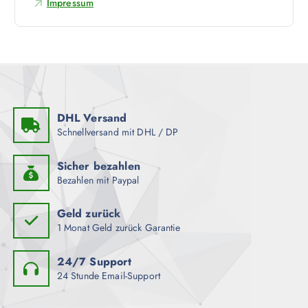
d
Impressum
u
n
e
f
t
n
d
e
e
n
r
a
P
u
r
f
o
DHL Versand
.
Schnellversand mit DHL / DP
d
D
u
i
k
Sicher bezahlen
e
Bezahlen mit Paypal
t
O
s
p
e
Geld zurück
t
i
1 Monat Geld zurück Garantie
i
t
o
e
24/7 Support
n
g
24 Stunde Email-Support
e
e
n
w