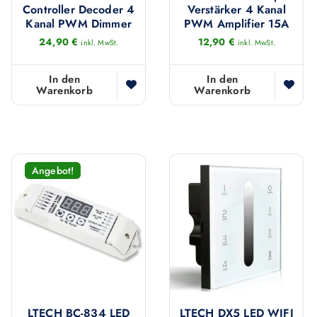
k
Controller Decoder 4
Verstärker 4 Kanal
t
Kanal PWM Dimmer
PWM Amplifier 15A
w
24,90
€
12,90
€
inkl. MwSt.
inkl. MwSt.
e
i
In den
In den
Warenkorb
Warenkorb
s
t
m
e
Angebot!
h
r
e
r
e
V
a
r
LTECH BC-834 LED
LTECH DX5 LED WIFI