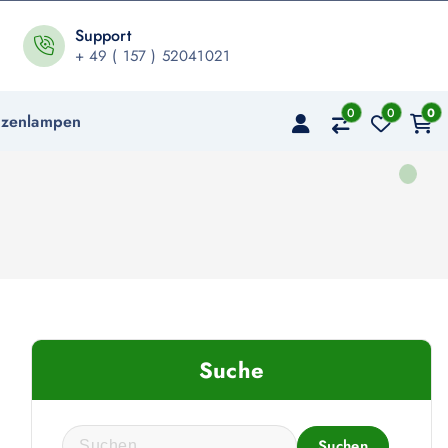
Support
+ 49 ( 157 ) 52041021
0
0
0
nzenlampen
Suche
S