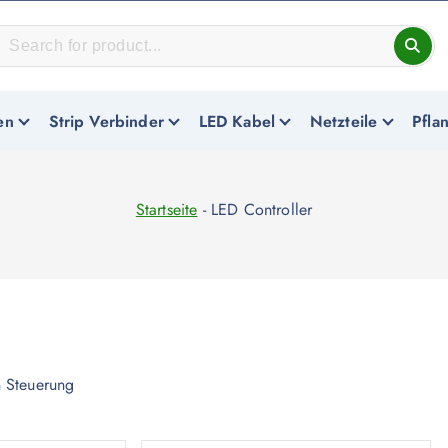
en
Strip Verbinder
LED Kabel
Netzteile
Pfla
Startseite
-
LED Controller
 Steuerung