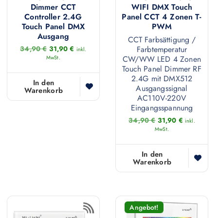
Dimmer CCT
WIFI DMX Touch
Controller 2.4G
Panel CCT 4 Zonen T-
Touch Panel DMX
PWM
Ausgang
CCT Farbsättigung /
U
A
34,90
€
31,90
€
Farbtemperatur
inkl.
r
k
MwSt.
CW/WW LED 4 Zonen
s
t
Touch Panel Dimmer RF
p
u
2.4G mit DMX512
r
e
In den
Ausgangssignal
ü
l
Warenkorb
AC110V-220V
n
l
g
e
Eingangsspannung
l
r
U
A
34,90
€
31,90
€
inkl.
i
P
r
k
MwSt.
c
r
s
t
h
e
p
u
e
i
r
e
In den
r
s
ü
l
Warenkorb
P
i
n
l
r
s
g
e
e
t
l
r
i
:
i
P
s
3
c
r
w
1
Angebot!
h
e
a
,