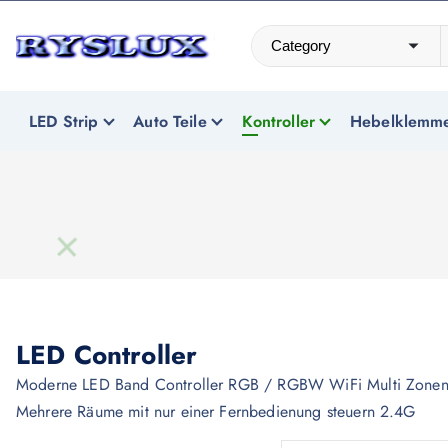
Z
u
m
LED Beleuchtung
I
n
LED Strip
Auto Teile
Kontroller
Hebelklemm
h
a
l
t
s
p
r
i
LED Controller
n
Moderne LED Band Controller RGB / RGBW WiFi Multi Zonen
g
Mehrere Räume mit nur einer Fernbedienung steuern 2.4G
e
n