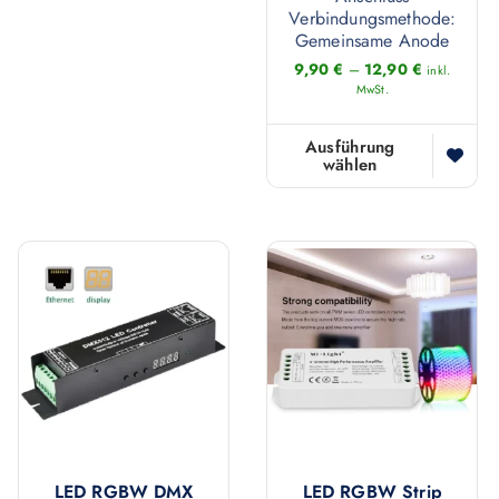
Verbindungsmethode:
Gemeinsame Anode
9,90
€
–
12,90
€
inkl.
MwSt.
Ausführung
wählen
D
i
e
s
e
s
P
r
o
d
u
LED RGBW DMX
LED RGBW Strip