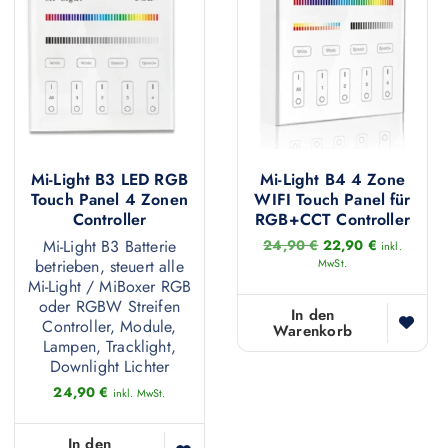
e
i
r
9
r
s
:
0
P
i
3
r
s
4
€
e
t
,
.
i
:
9
s
3
0
w
1
a
,
€
r
9
:
0
Mi-Light B3 LED RGB
Mi-Light B4 4 Zone
3
Touch Panel 4 Zonen
WIFI Touch Panel für
4
€
Controller
RGB+CCT Controller
,
.
9
U
A
Mi-Light B3 Batterie
24,90
€
22,90
€
inkl.
0
r
k
betrieben, steuert alle
MwSt.
s
t
Mi-Light / MiBoxer RGB
€
p
u
oder RGBW Streifen
r
e
In den
Controller, Module,
ü
l
Warenkorb
Lampen, Tracklight,
n
l
g
e
Downlight Lichter
l
r
24,90
€
inkl. MwSt.
i
P
c
r
h
e
In den
e
i