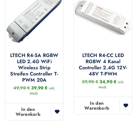
4
9
€
o
,
.
n
9
0
e
n
€
k
ö
LTECH R4-5A RGBW
LTECH R4-CC LED
n
LED 2.4G WiFi
RGBW 4 Kanal
n
Wireless Strip
Controller 2.4G 12V-
e
Streifen Controller T-
48V T-PWM
PWM 20A
U
A
n
39,90
€
34,90
€
inkl.
r
k
U
A
49,90
€
39,90
€
MwSt.
inkl.
a
s
t
r
k
MwSt.
p
u
s
t
u
r
e
In den
p
u
f
ü
l
Warenkorb
r
e
In den
n
l
ü
l
Warenkorb
d
g
e
n
l
e
l
r
g
e
i
P
l
r
r
c
r
i
P