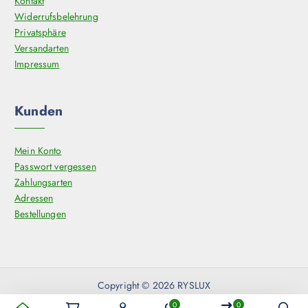
Kontakt
t
Widerrufsbelehrung
s
Privatsphäre
e
Versandarten
i
Impressum
t
e
Kunden
g
e
w
Mein Konto
ä
Passwort vergessen
h
Zahlungsarten
l
Adressen
t
Bestellungen
w
e
r
d
e
Copyright © 2026 RYSLUX
n
0
0