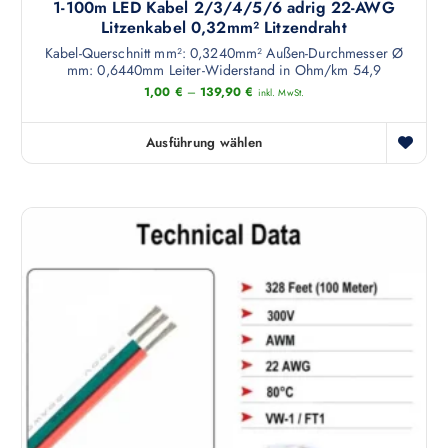
1-100m LED Kabel 2/3/4/5/6 adrig 22-AWG
Litzenkabel 0,32mm² Litzendraht
Kabel-Querschnitt mm²: 0,3240mm² Außen-Durchmesser Ø
mm: 0,6440mm Leiter-Widerstand in Ohm/km 54,9
1,00
€
–
139,90
€
inkl. MwSt.
Ausführung wählen
D
i
e
s
e
s
P
r
o
d
u
k
t