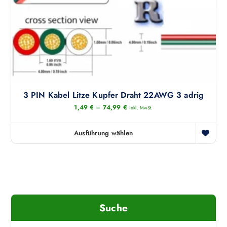
w
e
i
s
t
m
e
h
3 PIN Kabel Litze Kupfer Draht 22AWG 3 adrig
r
e
1,49
€
–
74,99
€
inkl. MwSt.
r
e
Ausführung wählen
D
V
i
a
e
r
s
i
e
a
s
n
Suche
P
t
r
e