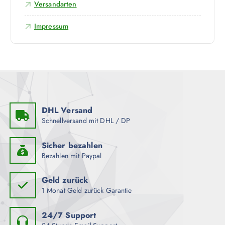
n
Versandarten
i
e
a
n
Impressum
n
a
t
u
e
f
n
d
a
e
u
r
f
P
DHL Versand
.
r
Schnellversand mit DHL / DP
D
o
i
d
Sicher bezahlen
e
u
Bezahlen mit Paypal
O
k
p
t
Geld zurück
t
s
1 Monat Geld zurück Garantie
i
e
o
i
24/7 Support
n
t