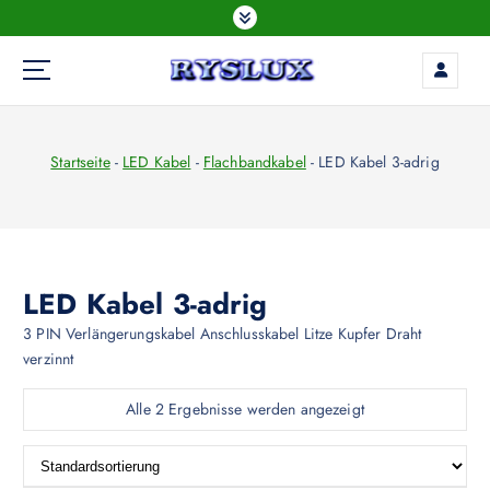
Z
u
m
I
LED Beleuchtung
n
h
Startseite
-
LED Kabel
-
Flachbandkabel
-
LED Kabel 3-adrig
a
l
t
s
p
r
LED Kabel 3-adrig
i
3 PIN Verlängerungskabel Anschlusskabel Litze Kupfer Draht
n
verzinnt
g
e
Alle 2 Ergebnisse werden angezeigt
n