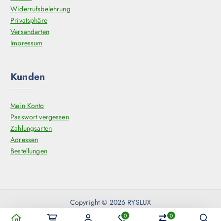
t
Widerrufsbelehrung
s
Privatsphäre
e
Versandarten
i
Impressum
t
e
Kunden
g
e
w
Mein Konto
ä
Passwort vergessen
h
Zahlungsarten
l
Adressen
t
Bestellungen
w
e
r
d
e
Copyright © 2026 RYSLUX
n
0
0