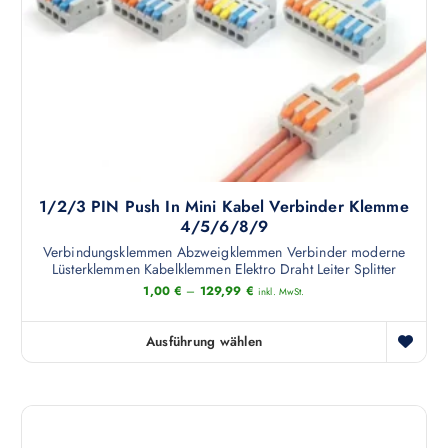
1/2/3 PIN Push In Mini Kabel Verbinder Klemme
4/5/6/8/9
Verbindungsklemmen Abzweigklemmen Verbinder moderne
Lüsterklemmen Kabelklemmen Elektro Draht Leiter Splitter
1,00
€
–
129,99
€
inkl. MwSt.
Ausführung wählen
D
i
e
s
e