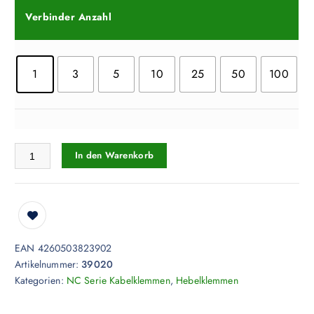
Verbinder Anzahl
1
3
5
10
25
50
100
NC Serie Kabelklemmen Hebelklemme 1/2/3 Push-IN 4/6/9 polig Me
In den Warenkorb
EAN 4260503823902
Artikelnummer:
39020
Kategorien:
NC Serie Kabelklemmen
,
Hebelklemmen