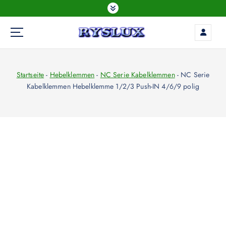
Z
u
m
I
LED Beleuchtung
n
h
Startseite
-
Hebelklemmen
-
NC Serie Kabelklemmen
-
NC Serie
a
Kabelklemmen Hebelklemme 1/2/3 Push-IN 4/6/9 polig
l
t
s
p
r
i
n
g
e
n