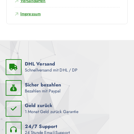
r
Versandarten
a
i
d
u
a
Impressum
e
f
n
n
d
t
e
e
r
n
P
a
r
u
o
f
DHL Versand
d
.
Schnellversand mit DHL / DP
u
D
k
i
Sicher bezahlen
t
e
Bezahlen mit Paypal
s
O
e
p
Geld zurück
i
t
1 Monat Geld zurück Garantie
t
i
e
o
24/7 Support
g
n
24 Stunde Email-Support
e