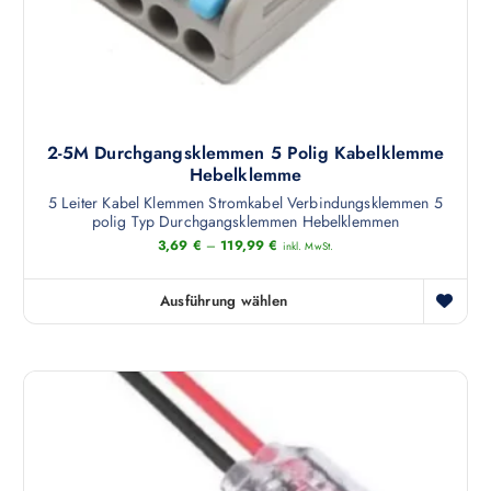
i
i
s
o
t
n
m
e
e
n
h
k
2-5M Durchgangsklemmen 5 Polig Kabelklemme
r
ö
Hebelklemme
e
n
5 Leiter Kabel Klemmen Stromkabel Verbindungsklemmen 5
r
polig Typ Durchgangsklemmen Hebelklemmen
n
e
3,69
€
–
119,99
€
e
inkl. MwSt.
V
n
a
a
Ausführung wählen
r
D
u
i
i
f
a
e
d
n
s
e
t
e
r
e
s
P
n
P
r
a
r