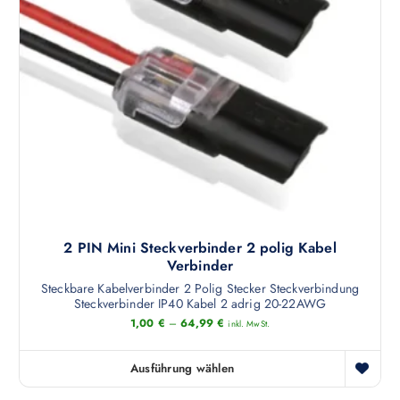
d
u
k
t
w
e
i
s
t
m
e
h
2 PIN Mini Steckverbinder 2 polig Kabel
r
Verbinder
e
Steckbare Kabelverbinder 2 Polig Stecker Steckverbindun
g
r
Steckverbinder IP40 Kabel 2 adrig 20-22AWG
e
1,00
€
–
64,99
€
inkl. MwSt.
V
a
Ausführung wählen
r
D
i
i