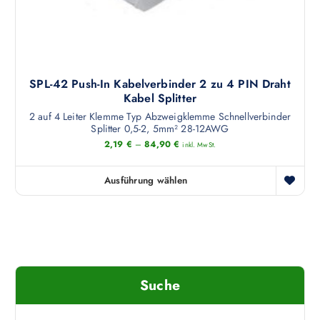
s
t
i
t
e
o
m
g
n
e
e
e
h
w
n
SPL-42 Push-In Kabelverbinder 2 zu 4 PIN Draht
r
ä
k
Kabel Splitter
e
h
ö
2 auf 4 Leiter Klemme Typ Abzweigklemme Schnellverbinder
r
l
n
Splitter 0,5-2, 5mm² 28-12AWG
e
t
n
2,19
€
–
84,90
€
inkl. MwSt.
V
w
e
a
e
n
Ausführung wählen
r
D
r
a
i
i
d
u
a
e
e
f
n
s
n
d
t
e
e
e
s
r
n
Suche
P
P
a
r
r
u
o