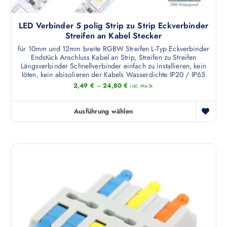
e
i
i
h
o
t
LED Verbinder 5 polig Strip zu Strip Eckverbinder
r
n
e
Streifen an Kabel Stecker
e
e
g
für 10mm und 12mm breite RGBW Streifen L-Typ Eckverbinder
r
n
Endstück Anschluss Kabel an Strip, Streifen zu Streifen
e
e
k
Längsverbinder Schnellverbinder einfach zu installieren, kein
w
V
löten, kein abisolieren der Kabels Wasserdichte IP20 / IP65
ö
ä
a
2,49
€
–
24,80
€
n
inkl. MwSt.
h
r
n
l
i
e
Ausführung wählen
t
D
a
n
w
i
n
a
e
e
t
u
r
s
e
f
d
e
n
d
e
s
a
e
n
P
u
r
r
f
P
o
.
r
d
D