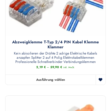
e
s
O
i
e
p
s
i
t
t
t
i
m
e
o
e
g
n
h
e
e
Abzweigklemme T-Typ 2/4 PIN Kabel Klemme
r
w
n
Klammer
e
ä
k
Kein abisolieren der Drähte 2 adrige Elektrische Kabels
r
h
ö
anzapfen Splitter 2 auf 4 Polig Elektrokabelklemmen
e
l
Professionelle Schnellverbinder Verbindungsklemmen
n
V
t
2,19
€
–
59,90
€
n
inkl. MwSt.
a
w
e
r
e
n
Ausführung wählen
i
D
r
a
a
i
d
u
n
e
e
f
t
s
n
d
e
e
e
n
s