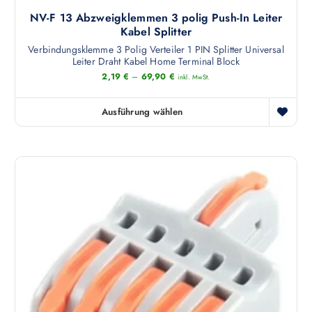
h
g
e
NV-F 13 Abzweigklemmen 3 polig Push-In Leiter
r
e
n
Kabel Splitter
e
w
k
Verbindungsklemme 3 Polig Verteiler 1 PIN Splitter Universal
r
ä
ö
Leiter Draht Kabel Home Terminal Block
e
h
n
2,19
€
–
69,90
€
inkl. MwSt.
V
l
n
a
t
e
Ausführung wählen
r
w
D
n
i
e
i
a
a
r
e
u
n
d
s
f
t
e
e
d
e
n
s
e
n
P
r
a
r
P
u
o
r
f
d
o
.
u
d
D
k
u
i
t