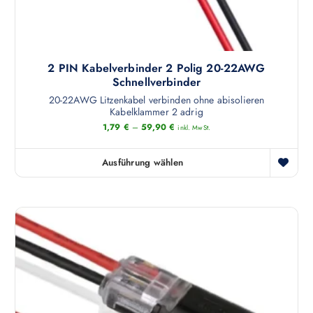
2 PIN Kabelverbinder 2 Polig 20-22AWG
Schnellverbinder
20-22AWG Litzenkabel verbinden ohne abisolieren
Kabelklammer 2 adrig
1,79
€
–
59,90
€
inkl. MwSt.
Ausführung wählen
D
i
e
s
e
s
P
r
o