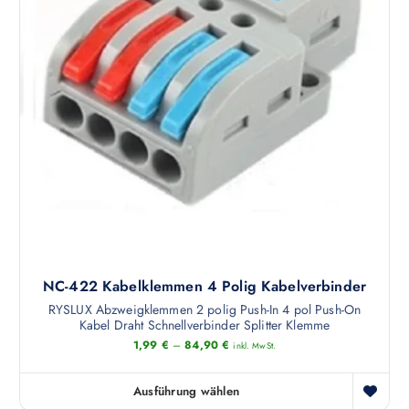
r
a
o
o
u
d
d
f
u
u
.
k
k
D
t
t
i
w
s
e
e
e
O
i
i
p
s
t
t
t
e
i
m
g
o
e
e
n
h
w
e
NC-422 Kabelklemmen 4 Polig Kabelverbinder
r
ä
n
e
RYSLUX Abzweigklemmen 2 polig Push-In 4 pol Push-On
h
k
Kabel Draht Schnellverbinder Splitter Klemme
r
l
ö
1,99
€
–
84,90
€
inkl. MwSt.
e
t
n
V
w
n
a
Ausführung wählen
D
e
e