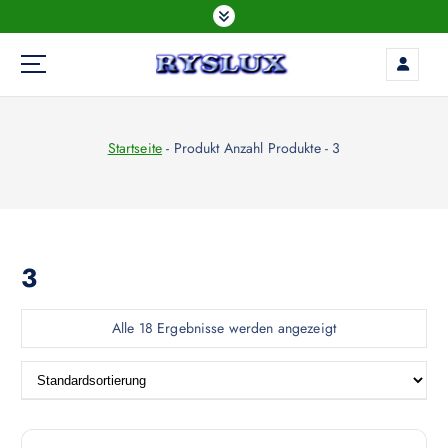
Z
u
m
I
LED Beleuchtung
n
h
Startseite
-
Produkt Anzahl Produkte
-
3
a
l
t
s
p
r
3
i
n
Alle 18 Ergebnisse werden angezeigt
g
e
n