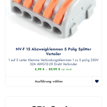
k
e
w
t
O
e
s
p
i
e
t
s
i
i
t
t
o
m
e
n
e
g
e
h
e
n
NV-F 15 Abzweigklemmen 5 Polig Splitter
r
w
k
Verteiler
e
ä
ö
1 auf 5 Leiter Klemme Verbindungsklemmen 1 zu 5 polig 250V
r
h
n
32A AWG12-28 Draht Verbinder
e
l
n
2,99
€
–
89,99
€
inkl. MwSt.
V
t
e
a
w
n
Ausführung wählen
r
e
D
a
i
r
i
u
a
d
e
f
n
e
s
d
t
n
e