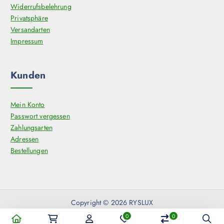
t
Widerrufsbelehrung
s
Privatsphäre
e
Versandarten
i
Impressum
t
e
Kunden
g
e
w
Mein Konto
ä
Passwort vergessen
h
Zahlungsarten
l
Adressen
t
Bestellungen
w
e
r
d
e
Copyright © 2026 RYSLUX
n
0
0
Vertrag widerrufen