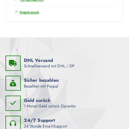
a
i
d
u
a
Impressum
e
f
n
n
d
t
e
e
r
n
P
a
r
u
o
f
DHL Versand
d
.
Schnellversand mit DHL / DP
u
D
k
i
Sicher bezahlen
t
e
Bezahlen mit Paypal
s
O
e
p
Geld zurück
i
t
1 Monat Geld zurück Garantie
t
i
e
o
24/7 Support
g
n
24 Stunde Email-Support
e
e