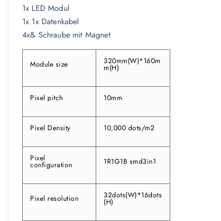
1x LED Modul
1x 1x Datenkabel
4x& Schraube mit Magnet
320mm(W)*160m
Module size
m(H)
Pixel pitch
10mm
Pixel Density
10,000 dots/m2
Pixel
1R1G1B smd3in1
configuration
32dots(W)*16dots
Pixel resolution
(H)