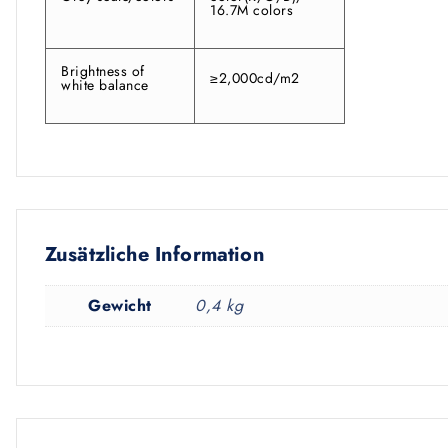
16.7M colors
Brightness of
≥2,000cd/m2
white balance
Zusätzliche Information
Gewicht
0,4 kg