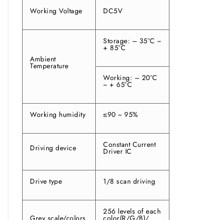
Working Voltage
DC5V
Storage: – 35°C ~
+ 85°C
Ambient
Temperature
Working: – 20°C
~ + 65°C
Working humidity
≤90 ~ 95%
Constant Current
Driving device
Driver IC
Drive type
1/8 scan driving
256 levels of each
Grey scale/colors
color(R/G/B)/