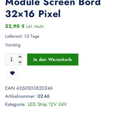
Module Screen Bord
32×16 Pixel
22,90
€
inkl. MwSt.
Lieferzeit:
1-2 Tage
Vorrätig
P10 LED RGB Display SMD5050 3in1 Full Color Module Scre
In den Warenkorb
EAN 4260503820246
Artikelnummer:
0246
Kategorie:
LED Strip 12V 24V