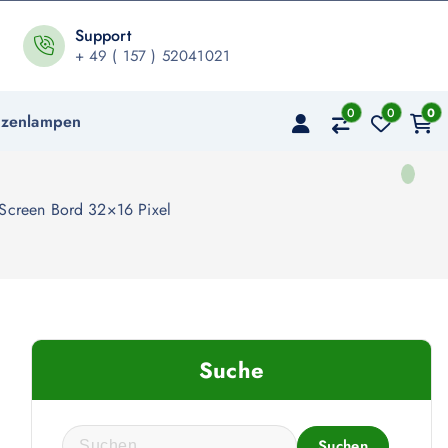
Support
+ 49 ( 157 ) 52041021
0
0
0
nzenlampen
Screen Bord 32×16 Pixel
Suche
S