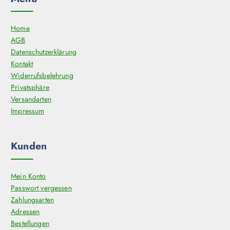
P
r
o
Home
d
AGB
u
Datenschutzerklärung
k
Kontakt
t
Widerrufsbelehrung
s
Privatsphäre
e
Versandarten
i
Impressum
t
e
Kunden
g
e
w
Mein Konto
ä
Passwort vergessen
h
Zahlungsarten
l
Adressen
t
Bestellungen
w