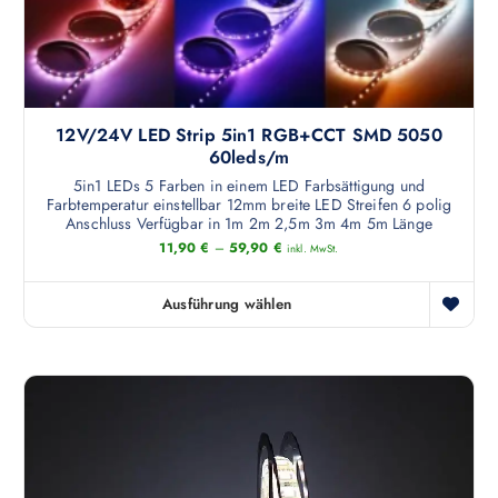
s
t
m
e
h
12V/24V LED Strip 5in1 RGB+CCT SMD 5050
r
60leds/m
e
5in1 LEDs 5 Farben in einem LED Farbsättigung und
r
Farbtemperatur einstellbar 12mm breite LED Streifen 6 polig
e
Anschluss Verfügbar in 1m 2m 2,5m 3m 4m 5m Länge
V
11,90
€
–
59,90
€
inkl. MwSt.
a
r
Ausführung wählen
i
D
a
i
n
e
t
s
e
e
n
s
a
P
u
r