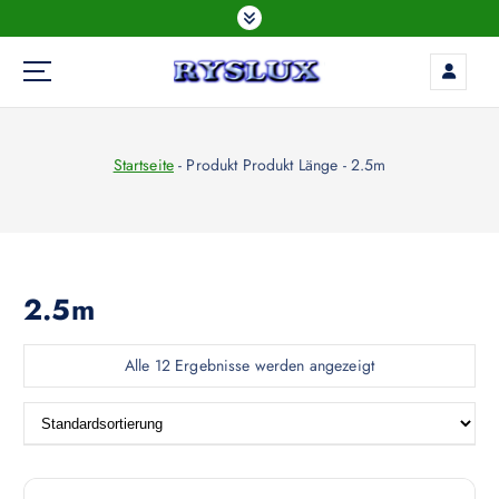
Z
u
m
I
LED Beleuchtung
n
h
Startseite
-
Produkt Produkt Länge
-
2.5m
a
l
t
s
p
r
2.5m
i
n
Alle 12 Ergebnisse werden angezeigt
g
e
n