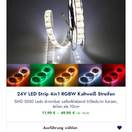
f
o
.
d
D
u
i
k
e
t
O
w
p
e
t
i
i
s
o
t
n
m
e
e
n
h
24V LED Strip 4in1 RGBW Kaltweiß Streifen
k
r
ö
e
SMD 5050 Leds dimmbar selbstklebend 60leds/m kürzen,
teilen ale 10cm
n
r
11,90
€
–
49,90
€
n
inkl. MwSt.
e
e
V
n
a
Ausführung wählen
D